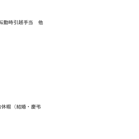
転勤時引越手当 他
給休暇（結婚・慶弔