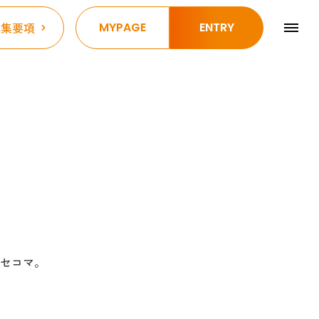
MY
PAGE
ENTRY
募集要項
セコマ。