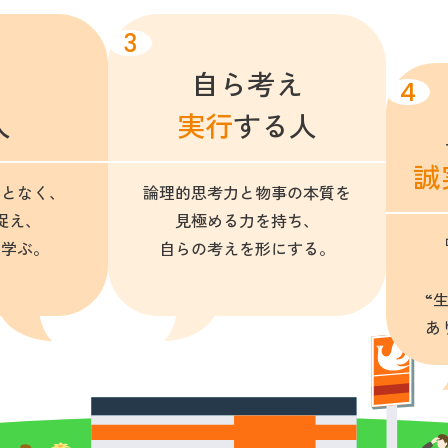
3
自ら考え
4
人
実行
する人
誠
ことなく、
論理的思考力と物事の本質を
捉え、
見極める力を持ち、
て学ぶ。
自らの考えを形にする。
“
あ