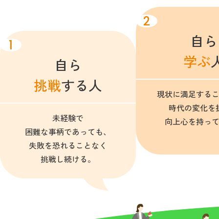
2
自ら
1
学ぶ
自ら
挑戦
する人
現状に満足する
時代の変化を
未経験で
向上心を持っ
困難な事柄であっても、
失敗を恐れることなく
挑戦し続ける。